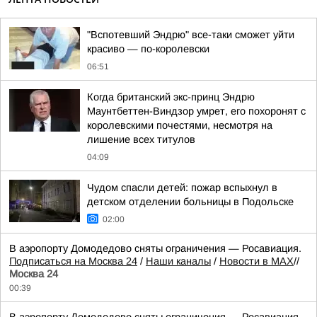
"Вспотевший Эндрю" все-таки сможет уйти
красиво — по-королевски
06:51
Когда британский экс-принц Эндрю
Маунтбеттен-Виндзор умрет, его похоронят с
королевскими почестями, несмотря на
лишение всех титулов
04:09
Чудом спасли детей: пожар вспыхнул в
детском отделении больницы в Подольске
02:00
В аэропорту Домодедово сняты ограничения — Росавиация.
Подписаться на Москва 24
/
Наши каналы
/
Новости в MAX
//
Москва 24
00:39