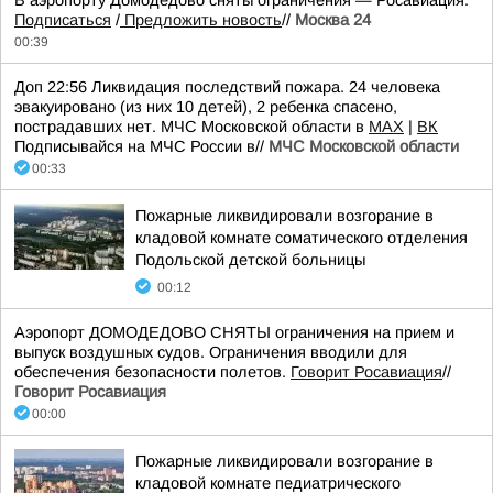
В аэропорту Домодедово сняты ограничения — Росавиация.
Подписаться
/
Предложить новость
//
Москва 24
00:39
Доп 22:56 Ликвидация последствий пожара. 24 человека
эвакуировано (из них 10 детей), 2 ребенка спасено,
пострадавших нет. МЧС Московской области в
MAX
|
ВК
Подписывайся на МЧС России в//
МЧС Московской области
00:33
Пожарные ликвидировали возгорание в
кладовой комнате соматического отделения
Подольской детской больницы
00:12
Аэропорт ДОМОДЕДОВО СНЯТЫ ограничения на прием и
выпуск воздушных судов. Ограничения вводили для
обеспечения безопасности полетов.
Говорит Росавиация
//
Говорит Росавиация
00:00
Пожарные ликвидировали возгорание в
кладовой комнате педиатрического