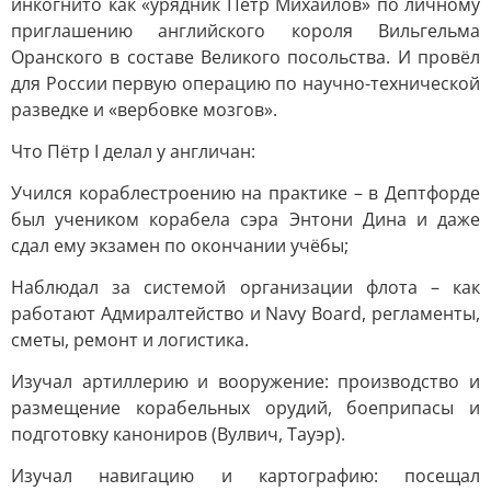
инкогнито как «урядник Пётр Михайлов» по личному
приглашению английского короля Вильгельма
Оранского в составе Великого посольства. И провёл
для России первую операцию по научно-технической
разведке и «вербовке мозгов».
Что Пётр I делал у англичан:
Учился кораблестроению на практике – в Дептфорде
был учеником корабела сэра Энтони Дина и даже
сдал ему экзамен по окончании учёбы;
Наблюдал за системой организации флота – как
работают Адмиралтейство и Navy Board, регламенты,
сметы, ремонт и логистика.
Изучал артиллерию и вооружение: производство и
размещение корабельных орудий, боеприпасы и
подготовку канониров (Вулвич, Тауэр).
Изучал навигацию и картографию: посещал