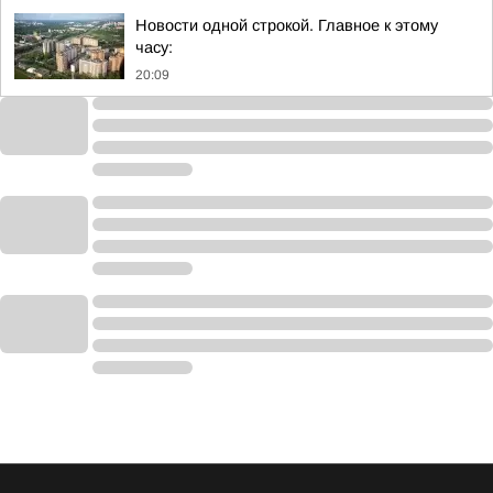
Новости одной строкой. Главное к этому
часу:
20:09