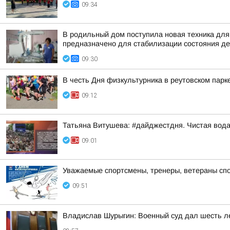
09:34
В родильный дом поступила новая техника дл
предназначено для стабилизации состояния дет
09:30
В честь Дня физкультурника в реутовском пар
09:12
Татьяна Витушева: #дайджестдня. Чистая вод
09:01
Уважаемые спортсмены, тренеры, ветераны спор
09:51
Владислав Шурыгин: Военный суд дал шесть ле