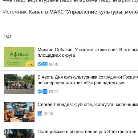
#мытищи #культурамытищи #паркимытищи #паркипо
Источник:
Канал в МАКС "Управление культуры, мол
ТОП
Михаил Собакин: Уважаемые жители!. В эти вы
площадках округа
09:18
В честь Дня физкультурника сотрудники Госав
несовершеннолетних «Остров надежды»
09:04
Сергей Лебедев: Суббота, 8 августа: молочника
07:55
Полицейские и общественница в Электростали 