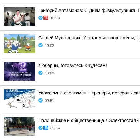
Григорий Артамонов: С Днём физкультурника, 
10:08
Сергей Мужальских: Уважаемые спортсмены, тр
10:03
Люберцы, готовьтесь к чудесам!
10:03
Уважаемые спортсмены, тренеры, ветераны спор
09:51
Полицейские и общественница в Электростали 
09:34