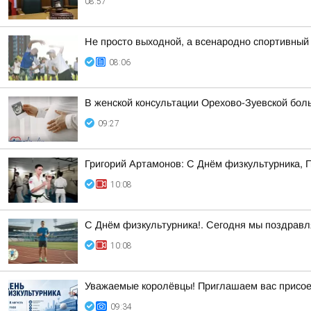
08:57
Не просто выходной, а всенародно спортивный
08:06
В женской консультации Орехово-Зуевской бол
09:27
Григорий Артамонов: С Днём физкультурника, 
10:08
С Днём физкультурника!. Сегодня мы поздравля
10:08
Уважаемые королёвцы! Приглашаем вас присое
09:34