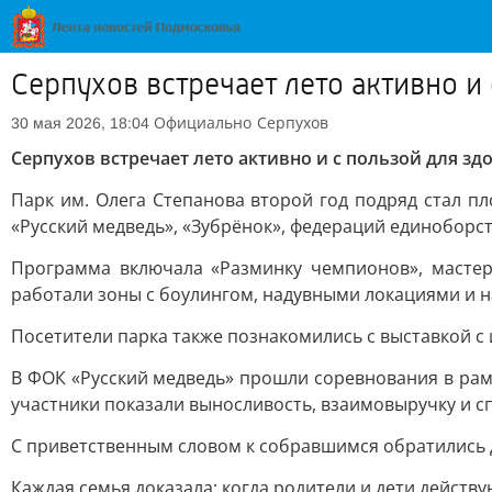
Серпухов встречает лето активно и
Официально
Серпухов
30 мая 2026, 18:04
Серпухов встречает лето активно и с пользой для зд
Парк им. Олега Степанова второй год подряд стал 
«Русский медведь», «Зубрёнок», федераций единоборст
Программа включала «Разминку чемпионов», мастер-
работали зоны с боулингом, надувными локациями и 
Посетители парка также познакомились с выставкой с
В ФОК «Русский медведь» прошли соревнования в рам
участники показали выносливость, взаимовыручку и с
С приветственным словом к собравшимся обратились д
Каждая семья доказала: когда родители и дети действ