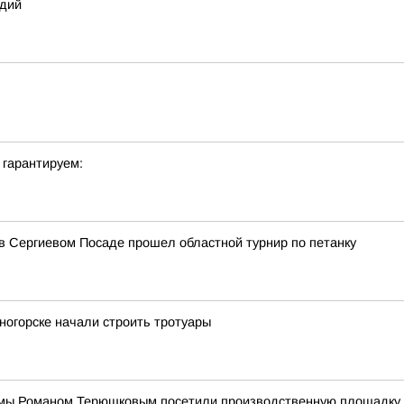
едий
 гарантируем:
в Сергиевом Посаде прошел областной турнир по петанку
ногорске начали строить тротуары
умы Романом Терюшковым посетили производственную площадку 