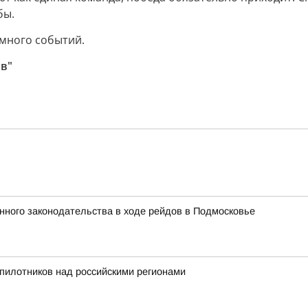
бы.
 много событий.
ов"
ного законодательства в ходе рейдов в Подмосковье
пилотников над российскими регионами