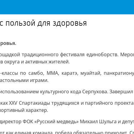
 с пользой для здоровья
оровья.
площадкой традиционного фестиваля единоборств. Мер
в округа и активных жителей.
классы по самбо, ММА, каратэ, муайтай, панкратион
настольными играми.
 использованием культурного кода Серпухова. Завершил
ках XXV Спартакиады трудящихся и партийного проекта 
портивный характер.
иректор ФОК «Русский медведь» Михаил Шульга и депут
уют как единая команда, победа обязательно приходит. 