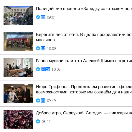
Полицейские провели «Зарядку со стражем пор
09:01
Берегите лес от огня. В целях профилактики п
массивов
10:09
Глава муниципалитета Алексей Шимко встрети
10:09
Игорь Трифонов: Продолжаем развитие эффекти
возможностями, которые мы создаём для наши
09:49
Доброе утро, Серпухов!. Сегодня — пик жары н
08:49