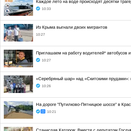
Каждое лето на воде происходят десятки траг
10:33
Из Крыма выгнали двоих мигрантов
10:27
Приглашаем на работу водителей* автобусов и
10:27
«Серебряный шар» над «Скитскими прудами»: 
10:26
На дороге "Путилково-Пятницкое шоссе" в Крас
10:21
Станислав Каторов: Вместе с депутатом Госд