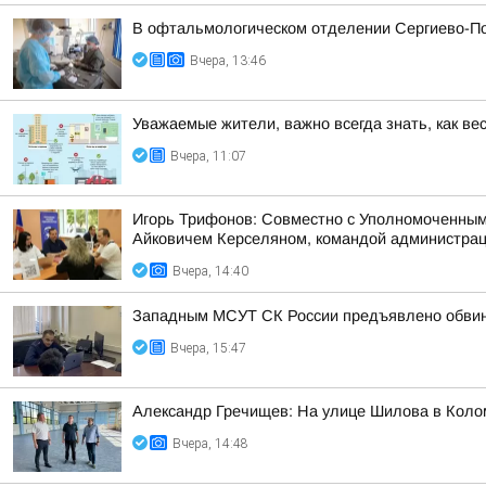
В офтальмологическом отделении Сергиево-По
Вчера, 13:46
Уважаемые жители, важно всегда знать, как ве
Вчера, 11:07
Игорь Трифонов: Совместно с Уполномоченным
Айковичем Керселяном, командой администраци
Вчера, 14:40
Западным МСУТ СК России предъявлено обвине
Вчера, 15:47
Александр Гречищев: На улице Шилова в Коло
Вчера, 14:48