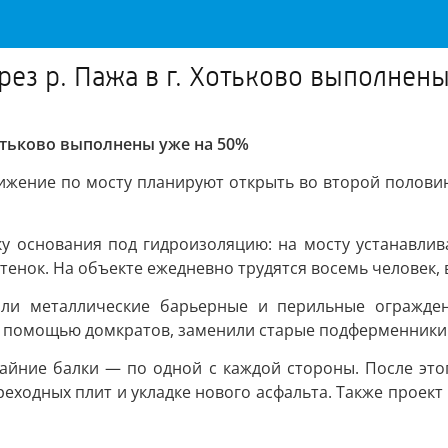
рез р. Пажа в г. Хотьково выполнен
Хотьково выполнены уже на 50%
ижение по мосту планируют открыть во второй полови
ку основания под гидроизоляцию: на мосту устанавли
стенок. На объекте ежедневно трудятся восемь человек
али металлические барьерные и перильные огражден
с помощью домкратов, заменили старые подферменники 
айние балки — по одной с каждой стороны. После этог
реходных плит и укладке нового асфальта. Также проек