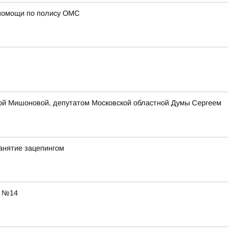
 помощи по полису ОМС
ой Мишоновой, депутатом Московской областной Думы Сергеем
анятие зацепингом
ы №14