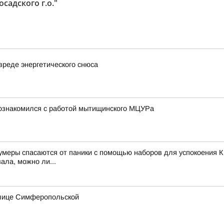
адского г.о."
вреде энергетического снюса
познакомился с работой мытищинского МЦУРа
зумеры спасаются от паники с помощью наборов для успокоения К
ала, можно ли...
улице Симферопольской