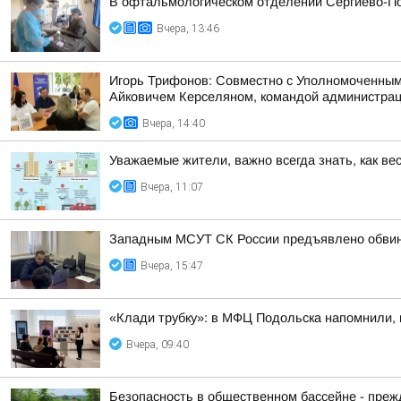
В офтальмологическом отделении Сергиево-По
Вчера, 13:46
Игорь Трифонов: Совместно с Уполномоченным
Айковичем Керселяном, командой администраци
Вчера, 14:40
Уважаемые жители, важно всегда знать, как ве
Вчера, 11:07
Западным МСУТ СК России предъявлено обвине
Вчера, 15:47
«Клади трубку»: в МФЦ Подольска напомнили, 
Вчера, 09:40
Безопасность в общественном бассейне - прежд