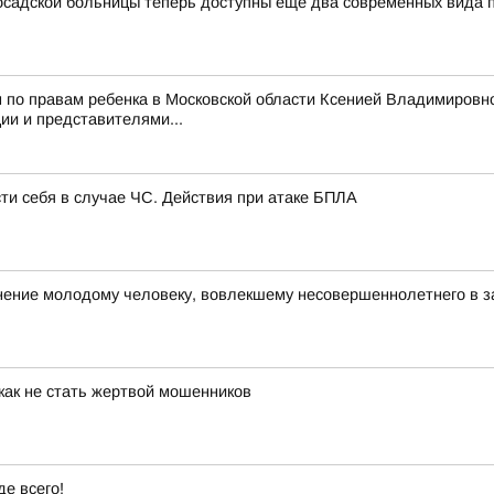
садской больницы теперь доступны еще два современных вида
 по правам ребенка в Московской области Ксенией Владимировн
и и представителями...
сти себя в случае ЧС. Действия при атаке БПЛА
ние молодому человеку, вовлекшему несовершеннолетнего в з
как не стать жертвой мошенников
е всего!