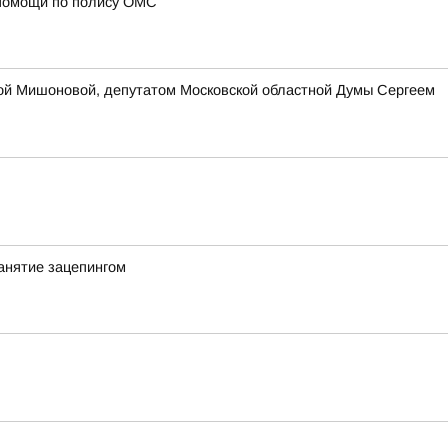
 помощи по полису ОМС
ой Мишоновой, депутатом Московской областной Думы Сергеем
анятие зацепингом