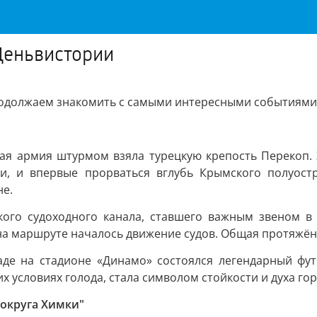
#Деньвистории
одолжаем знакомить с самыми интересными событиями, 
ская армия штурмом взяла турецкую крепость Перекоп.
, и впервые прорваться вглубь Крымского полуостр
не.
кого судоходного канала, ставшего важным звеном в
на маршруте началось движение судов. Общая протяжённ
раде на стадионе «Динамо» состоялся легендарный ф
 условиях голода, стала символом стойкости и духа го
 округа Химки"