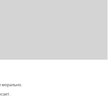
и морально.
сает.