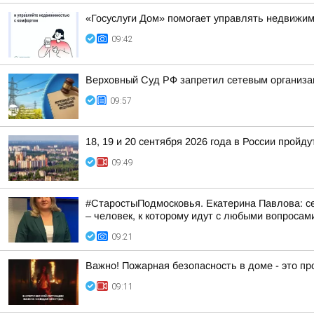
«Госуслуги Дом» помогает управлять недвижи
09:42
Верховный Суд РФ запретил сетевым организа
09:57
18, 19 и 20 сентября 2026 года в России прой
09:49
#СтаростыПодмосковья. Екатерина Павлова: се
– человек, к которому идут с любыми вопросам
09:21
Важно! Пожарная безопасность в доме - это пр
09:11