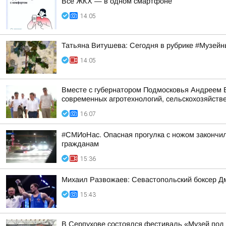
Всё ЖКХ — в одном смартфоне
14:05
Татьяна Витушева: Сегодня в рубрике #Музейн
14:05
Вместе с губернатором Подмосковья Андреем В
современных агротехнологий, сельскохозяйстве
16:07
#СМИоНас. Опасная прогулка с ножом закончи
гражданам
15:36
Михаил Развожаев: Севастопольский боксер Д
15:43
В Серпухове состоялся фестиваль «Музей под