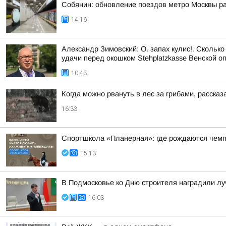
Собянин: обновление поездов метро Москвы ра
14:16
Александр Зимовский: О. запах кулис!. Сколько
удачи перед окошком Stehplatzkasse Венской оп
10:43
Когда можно рвануть в лес за грибами, рассказ
16:33
Спортшкола «Планерная»: где рождаются чем
15:13
В Подмосковье ко Дню строителя наградили л
16:03