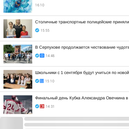
16:10
Столичные транспортные полицейские приняли 
15:55
В Серпухове продолжается чествование чудот
14:48
Школьники с 1 сентября будут учиться по ново
15:10
Финальный день Кубка Александра Овечкина в 
14:31