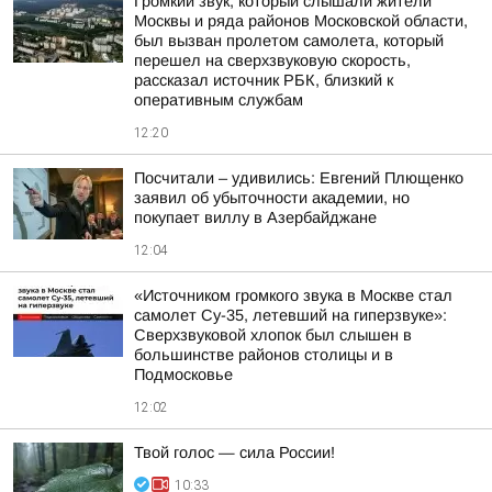
Громкий звук, который слышали жители
Москвы и ряда районов Московской области,
был вызван пролетом самолета, который
перешел на сверхзвуковую скорость,
рассказал источник РБК, близкий к
оперативным службам
12:20
Посчитали – удивились: Евгений Плющенко
заявил об убыточности академии, но
покупает виллу в Азербайджане
12:04
«Источником громкого звука в Москве стал
самолет Су-35, летевший на гиперзвуке»:
Сверхзвуковой хлопок был слышен в
большинстве районов столицы и в
Подмосковье
12:02
Твой голос — сила России!
10:33