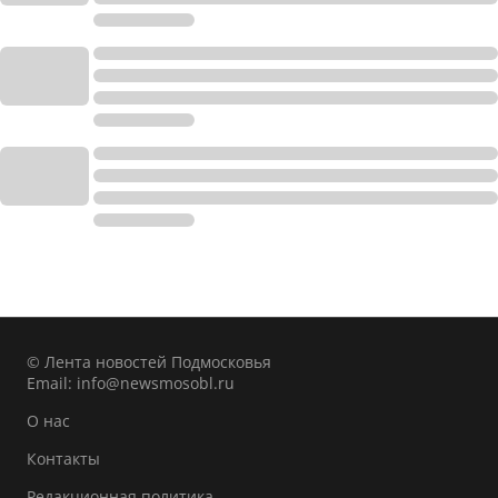
© Лента новостей Подмосковья
Email:
info@newsmosobl.ru
О нас
Контакты
Редакционная политика