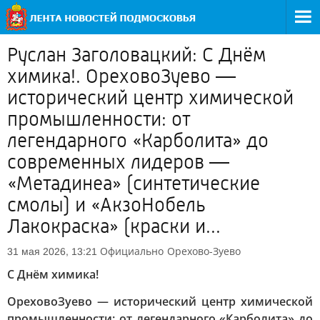
Руслан Заголовацкий: С Днём
химика!. ОреховоЗуево —
исторический центр химической
промышленности: от
легендарного «Карболита» до
современных лидеров —
«Метадинеа» (синтетические
смолы) и «АкзоНобель
Лакокраска» (краски и...
Официально
Орехово-Зуево
31 мая 2026, 13:21
С Днём химика!
ОреховоЗуево — исторический центр химической
промышленности: от легендарного «Карболита» до