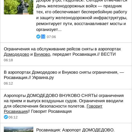
Доброе утро, Подольск!. Сегодня отмечается
День железнодорожных войск — праздник
тех, кто обеспечивает бесперебойную работу
и защиту железнодорожной инфраструктуры,
ремонтирует пути, восстанавливает мосты и
организует...
07:06
Ограничения на обслуживание рейсов сняты в аэропортах
Домодедово
и
Внуково
, передает Росавиация.//
ВЕСТИ
06:18
В аэропортах Домодедово и Внуково сняты ограничения, —
Росавиация.//
Украина.ру
06:12
Аэропорты ДОМОДЕДОВО ВНУКОВО СНЯТЫ ограничения
на прием и выпуск воздушных судов. Ограничения вводили
для обеспечения безопасности полетов.
Говорит
Росавиация
//
Говорит Росавиация
06:12
Росавиация: Аэропорт ДОМОДЕДОВО.