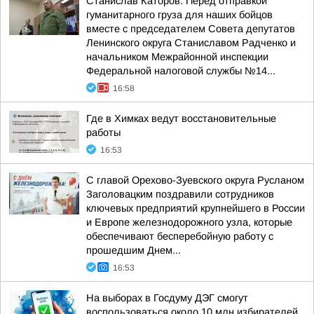
Станислав Каторов: Перед отправкой
гуманитарного груза для наших бойцов
вместе с председателем Совета депутатов
Ленинского округа Станиславом Радченко и
начальником Межрайонной инспекции
Федеральной налоговой службы №14...
16:58
Где в Химках ведут восстановительные
работы
16:53
С главой Орехово-Зуевского округа Русланом
Заголовацким поздравили сотрудников
ключевых предприятий крупнейшего в России
и Европе железнодорожного узла, которые
обеспечивают бесперебойную работу с
прошедшим Днем...
16:53
На выборах в Госдуму ДЭГ смогут
воспользоваться около 10 млн избирателей