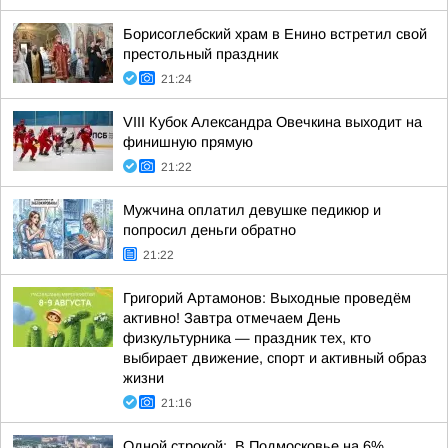
Борисоглебский храм в Енино встретил свой
престольный праздник
21:24
VIII Кубок Александра Овечкина выходит на
финишную прямую
21:22
Мужчина оплатил девушке педикюр и
попросил деньги обратно
21:22
Григорий Артамонов: Выходные проведём
активно! Завтра отмечаем День
физкультурника — праздник тех, кто
выбирает движение, спорт и активный образ
жизни
21:16
Одной строкой:. В Подмосковье на 6%