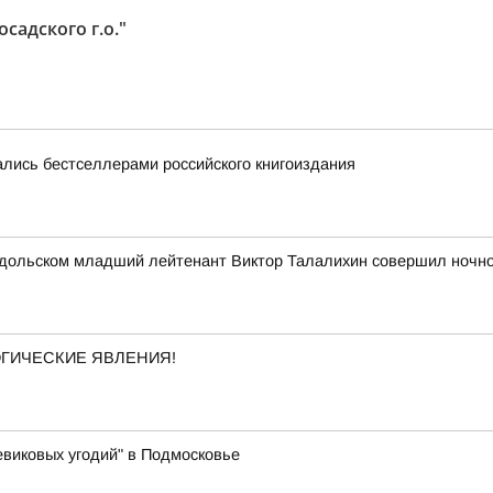
адского г.о."
лись бестселлерами российского книгоиздания
 Подольском младший лейтенант Виктор Талалихин совершил ночн
ОГИЧЕСКИЕ ЯВЛЕНИЯ!
виковых угодий" в Подмосковье