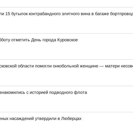
и 15 бутылок контрабандного элитного вина в багаже бортпров
бботу отметить День города Куровское
осковской области помогли онкобольной женщине — матери несо
знакомились с историей подводного флота
леных насаждений утвердили в Люберцах