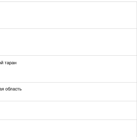
ой таран
я область