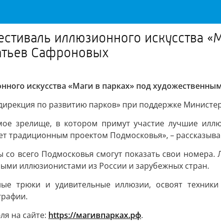
естиваль иллюзионного искусства «М
атьев Сафроновых
онного искусства «Маги в парках» под художественн
дирекция по развитию парков» при поддержке Министерс
мое зрелище, в котором примут участие лучшие иллю
анет традиционным проектом Подмосковья», – рассказыв
ы со всего Подмосковья смогут показать свои номера.
ными иллюзионистами из России и зарубежных стран.
ые трюки и удивительные иллюзии, освоят техники
графии.
ля на сайте:
https://магивпарках.рф
.