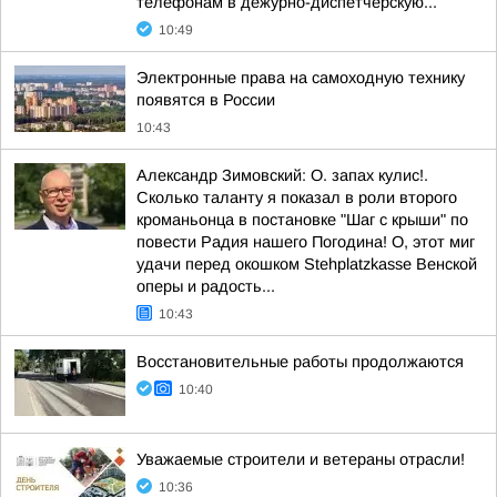
телефонам в дежурно-диспетчерскую...
10:49
Электронные права на самоходную технику
появятся в России
10:43
Александр Зимовский: О. запах кулис!.
Сколько таланту я показал в роли второго
кроманьонца в постановке "Шаг с крыши" по
повести Радия нашего Погодина! О, этот миг
удачи перед окошком Stehplatzkasse Венской
оперы и радость...
10:43
Восстановительные работы продолжаются
10:40
Уважаемые строители и ветераны отрасли!
10:36