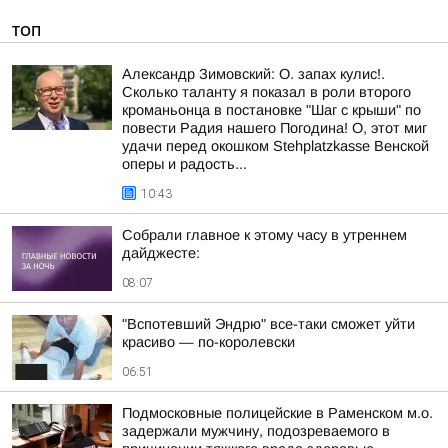
ТОП
Александр Зимовский: О. запах кулис!.
Сколько таланту я показал в роли второго
кроманьонца в постановке "Шаг с крыши" по
повести Радия нашего Погодина! О, этот миг
удачи перед окошком Stehplatzkasse Венской
оперы и радость...
10:43
Собрали главное к этому часу в утреннем
дайджесте:
08:07
"Вспотевший Эндрю" все-таки сможет уйти
красиво — по-королевски
06:51
Подмосковные полицейские в Раменском м.о.
задержали мужчину, подозреваемого в