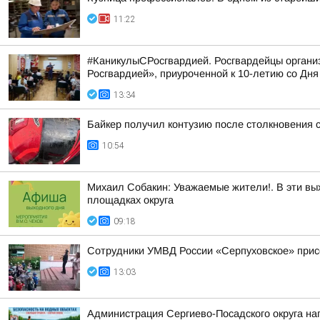
11:22
#КаникулыСРосгвардией. Росгвардейцы организ
Росгвардией», приуроченной к 10-летию со Дня 
13:34
Байкер получил контузию после столкновения с
10:54
Михаил Собакин: Уважаемые жители!. В эти вы
площадках округа
09:18
Сотрудники УМВД России «Серпуховское» присо
13:03
Администрация Сергиево-Посадского округа на