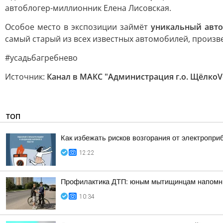
автоблогер-миллионник Елена Лисовская.
Особое место в экспозиции займёт
уникальный авт
самый старый из всех известных автомобилей, произв
#усадьбагребнево
Источник:
Канал в МАКС "Администрация г.о. ЩёлкоV
ТОП
Как избежать рисков возгорания от электропри
12:22
Профилактика ДТП: юным мытищинцам напомни
10:34