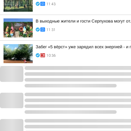
11:43
В выходные жители и гости Серпухова могут о
11:31
Забег «5 вёрст» уже зарядил всех энергией - и 
10:36