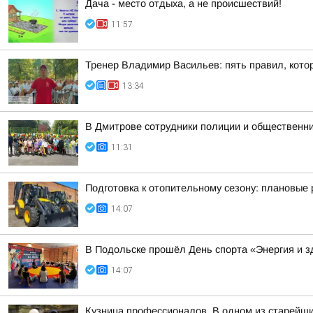
Дача - место отдыха, а не происшествий!
11:57
Тренер Владимир Васильев: пять правил, кото
13:34
В Дмитрове сотрудники полиции и общественни
11:31
Подготовка к отопительному сезону: плановые 
14:07
В Подольске прошёл День спорта «Энергия и з
14:07
Кузница профессионалов. В одном из старейш