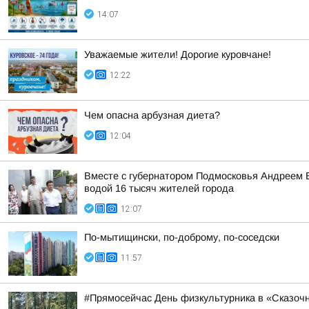
14:07
Уважаемые жители! Дорогие куровчане!
12:22
Чем опасна арбузная диета?
12:04
Вместе с губернатором Подмосковья Андреем 
водой 16 тысяч жителей города
12:07
По-мытищински, по-доброму, по-соседски
11:57
#Прямосейчас День физкультурника в «Сказоч