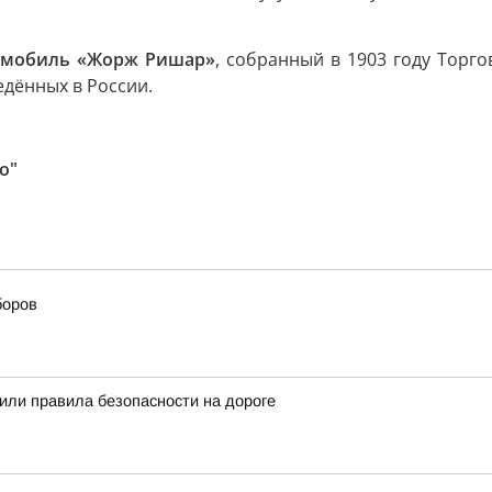
омобиль «Жорж Ришар»
, собранный в 1903 году Торг
едённых в России.
о"
боров
ли правила безопасности на дороге