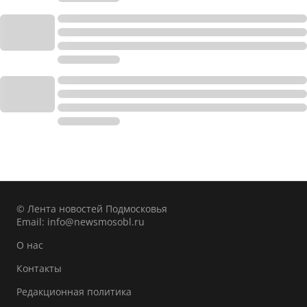
© Лента новостей Подмосковья
Email:
info@newsmosobl.ru
О нас
Контакты
Редакционная политика