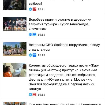
выборы!
15:21
Воробьев принял участие в церемонии
закрытия турнира «Кубок Александра
Овечкина»
15:13
Ветераны СВО Люберец погрузились в воду
с аквалангом
15:13
Коллектив образцового театра песни «Жар-
птица» (ДК «Исток») приступил к активным
репетициям предстоящего сентябрьского
фестиваля «Юные таланты Московии».
Занятия проходят даже в период летних
каникул
15:13
Татьяна Витушева: От «Большой перемены»