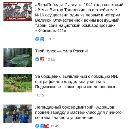
#ЛицаПобеды. 7 августа 1941 года советский
лётчик Виктор Талалихин на истребителе
И-16 осуществил один из первых в истории
Великой Отечественной войны воздушный
таран, сбив нацистский бомбардировщик
«Хейнкель-111»
11:07
Твой голос — сила России!
10:33
За борщевик, выявленный с помощью ИИ,
оштрафовали владельца участка в
Подмосковье - такое произошло впервые
10:15
Легендарный боксер Дмитрий Кудряшов
провел зарядку и мастер-класс для личного
состава Главного управления
12:49