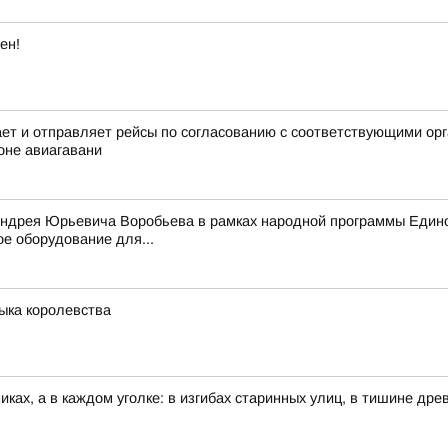
ен!
 и отправляет рейсы по согласованию с соответствующими орга
оне авиагавани
Андрея Юрьевича Воробьева в рамках народной программы Едино
е оборудование для...
зыка королевства
иках, а в каждом уголке: в изгибах старинных улиц, в тишине др