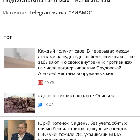
Подписаться на нас в MAX
|
Написать нам
Источник:
Telegram-канал "РИАМО"
ТОП
Каждый получит свое. В перерывах между
атаками на судоходство йеменские хуситы не
забывают и о своих внутренних противниках
из числа поддерживаемых Саудовской
Аравией местных вооруженных сил
19:08
«Дорога жизни» в «салате Оливье»
19:42
Юрий Котенок: За день, без учета сбитых
ночью беспилотников, дежурные средства
ПВО уничтожили 281 украинский БПЛА