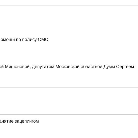
 помощи по полису ОМС
ой Мишоновой, депутатом Московской областной Думы Сергеем
анятие зацепингом