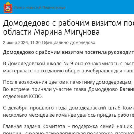
Домодедово с рабочим визитом по
области Марина Мигунова
Официально
Домодедово
2 июня 2026, 11:30
Домодедово с рабочим визитом посетила руководит
В Домодедовской школе № 9 она ознакомилась с эксп
мастеркласс по созданию обереговчебурашек для наши
После возложения цветов к памятнику домодедовцам,
Во встрече приняли участие глава Домодедово
Евген
отделения КСВО.
С декабря прошлого года домодедовский штаб Ком
несколько месяцев ее команде удалось придать работ
Главная задача Комитета – поддержка семей наших
помощь, духовно-психологическая поддержка, патрио