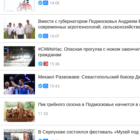
14:05
Вместе с губернатором Подмосковья Андреем В
современных агротехнологий, сельскохозяйстве
16:07
#СМИоНас. Опасная прогулка с ножом закончи
гражданам
15:36
Михаил Развожаев: Севастопольский боксер Д
15:43
Пик грибного сезона в Подмосковье начнется в
11:33
В Серпухове состоялся фестиваль «Музей под