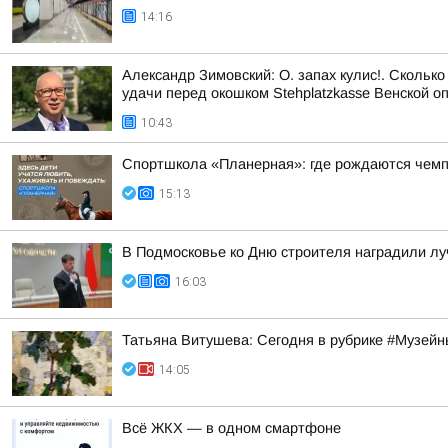
14:16
Александр Зимовский: О. запах кулис!. Сколько
удачи перед окошком Stehplatzkasse Венской оп
10:43
Спортшкола «Планерная»: где рождаются чем
15:13
В Подмосковье ко Дню строителя наградили л
16:03
Татьяна Витушева: Сегодня в рубрике #Музейн
14:05
Всё ЖКХ — в одном смартфоне