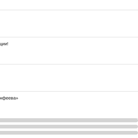
ции!
инфеева»