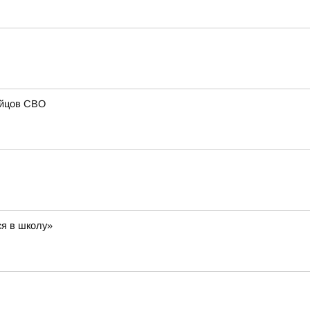
ойцов СВО
ся в школу»