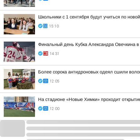
Школьники с 1 сентября будут учиться по ново
15:10
Финальный день Кубка Александра Овечкина в 
14:31
Более сорока антидроновых одеял сшили воло
12:05
На стадионе «Новые Химки» проходит открытие
12:00