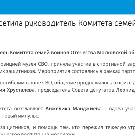
сетила руководитель Комитета семе
ель Комитета семей воинов Отечества Московской об
озицией музея СВО, приняла участие в спортивной зар
х защитников. Мероприятия состоялись в рамках партп
 погибшим в зоне СВО, общение продолжилось в офисе 
ия Хрусталева
, председатель Совета депутатов
Леонид
итета возглавляет
Анжелика Манджиева
– вдова уча
е новый импульс.
 защитников, и помощь тем, кто пережил тяжелую утр
тическое воспитание молодежи.