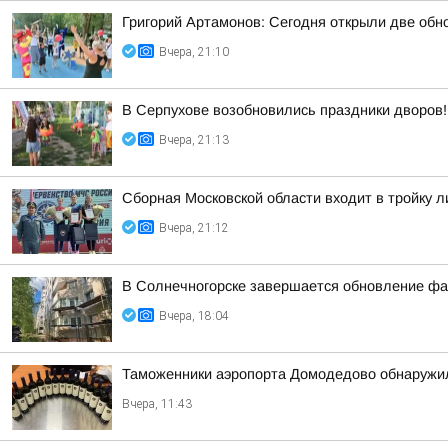
Григорий Артамонов: Сегодня открыли две обно
Вчера, 21:10
В Серпухове возобновились праздники дворов!
Вчера, 21:13
Сборная Московской области входит в тройку 
Вчера, 21:12
В Солнечногорске завершается обновление фа
Вчера, 18:04
Таможенники аэропорта Домодедово обнаружил
Вчера, 11:43