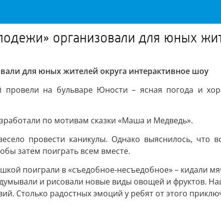
лодежи» организовали для юных жит
вали для юных жителей округа интерактивное шоу
 провели на бульваре Юности – ясная погода и хор
зработали по мотивам сказки «Маша и Медведь».
весело провести каникулы. Однако выяснилось, что 
обы затем поиграть всем вместе.
Мишкой поиграли в «съедобное-несъедобное» – кидали м
умывали и рисовали новые виды овощей и фруктов. Наш 
ий. Столько радостных эмоций у ребят от этого приклю