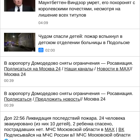
Маунтбеттен-Виндзор умрет, его похоронят с
королевскими почестями, несмотря на
лишение всех титулов
04:09
Чудом спасли детей: пожар вспыхнул в
детском отделении больницы в Подольске
02:00
В аэропорту Домодедово сняты ограничения — Росавиация.
Подписаться на Москва 24
/
Наши каналы
/
Новости в MAX
//
Москва 24
00:39
В аэропорту Домодедово сняты ограничения — Росавиация.
Подписаться
/
Предложить новость
//
Москва 24
00:39
Доп 22:56 Ликвидация последствий пожара. 24 человека
эвакуировано (из них 10 детей), 2 ребенка спасено,
пострадавших нет. МЧС Московской области в
MAX
|
ВК
Подписывайся на МЧС России в//
МЧС Московской области