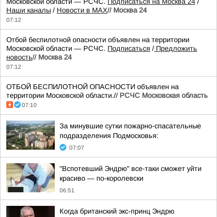
Московской области — РСЧС.
Подписаться на Москва 24
/
Наши каналы
/
Новости в MAX
//
Москва 24
07:12
Отбой беспилотной опасности объявлен на территории
Московской области — РСЧС.
Подписаться
/
Предложить
новость
//
Москва 24
07:12
ОТБОЙ БЕСПИЛОТНОЙ ОПАСНОСТИ объявлен на
территории Московской области.//
РСЧС Московская область
07:10
За минувшие сутки пожарно-спасательные
подразделения Подмосковья:
07:07
"Вспотевший Эндрю" все-таки сможет уйти
красиво — по-королевски
06:51
Когда британский экс-принц Эндрю