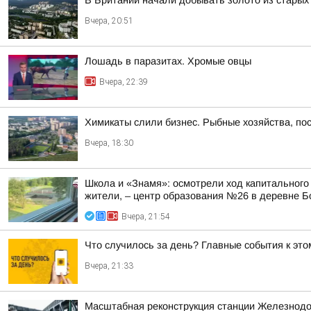
В Британии начали добывать золото из стары
Вчера, 20:51
Лошадь в паразитах. Хромые овцы
Вчера, 22:39
Химикаты слили бизнес. Рыбные хозяйства, пос
Вчера, 18:30
Школа и «Знамя»: осмотрели ход капитального
жители, – центр образования №26 в деревне Б
Вчера, 21:54
Что случилось за день? Главные события к этом
Вчера, 21:33
Масштабная реконструкция станции Железнод