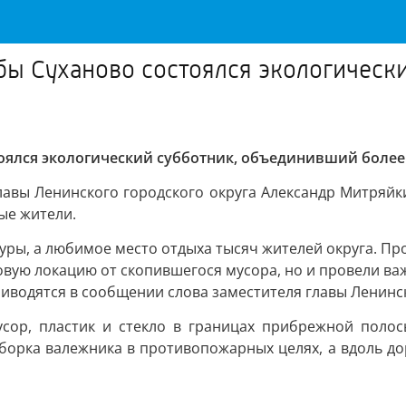
бы Суханово состоялся экологическ
оялся экологический субботник, объединивший более 
авы Ленинского городского округа Александр Митряйки
ые жители.
туры, а любимое место отдыха тысяч жителей округа. Пр
овую локацию от скопившегося мусора, но и провели в
риводятся в сообщении слова заместителя главы Ленинс
усор, пластик и стекло в границах прибрежной полос
борка валежника в противопожарных целях, а вдоль до