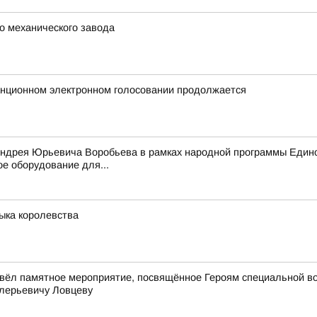
о механического завода
анционном электронном голосовании продолжается
Андрея Юрьевича Воробьева в рамках народной программы Едино
е оборудование для...
зыка королевства
вёл памятное мероприятие, посвящённое Героям специальной в
лерьевичу Ловцеву