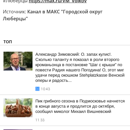
#Люберцы
https://max.ru/VM_Volkov
Источник:
Канал в МАКС "Городской округ
Люберцы"
ТОП
Александр Зимовский: О. запах кулис!.
Сколько таланту я показал в роли второго
кроманьонца в постановке "Шаг с крыши" по
повести Радия нашего Погодина! О, этот миг
удачи перед окошком Stehplatzkasse Венской
оперы и радость...
10:43
Пик грибного сезона в Подмосковье начнется
в конце августа и продлится до октября,
сообщил миколог Михаил Вишневский
11:33