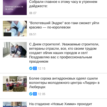
Собрали главное к этому часу в утреннем
дайджесте:
08:07
"Вспотевший Эндрю" все-таки сможет уйти
красиво — по-королевски
06:51
С Днем строителя!. Уважаемые строители,
ветераны отрасли, все, кто своим трудом
создает облик наших городов и сел!
Поздравляю вас с профессиональным
праздником
12:15
Более сорока антидроновых одеял сшили
волонтеры молодежного центра «Лидер» в
Люберцах
12:05
На стадионе «Новые Химки» проходит