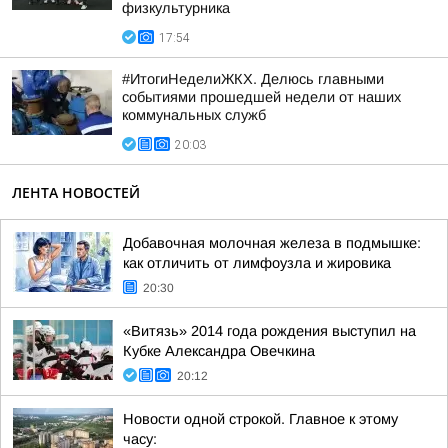
физкультурника
17:54
#ИтогиНеделиЖКХ. Делюсь главными
событиями прошедшей недели от наших
коммунальных служб
20:03
ЛЕНТА НОВОСТЕЙ
Добавочная молочная железа в подмышке:
как отличить от лимфоузла и жировика
20:30
«Витязь» 2014 года рождения выступил на
Кубке Александра Овечкина
20:12
Новости одной строкой. Главное к этому
часу: