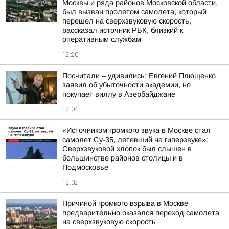
Москвы и ряда районов Московской области,
был вызван пролетом самолета, который
перешел на сверхзвуковую скорость,
рассказал источник РБК, близкий к
оперативным службам
12:20
Посчитали – удивились: Евгений Плющенко
заявил об убыточности академии, но
покупает виллу в Азербайджане
12:04
«Источником громкого звука в Москве стал
самолет Су-35, летевший на гиперзвуке»:
Сверхзвуковой хлопок был слышен в
большинстве районов столицы и в
Подмосковье
12:02
Причиной громкого взрыва в Москве
предварительно оказался переход самолета
на сверхзвуковую скорость