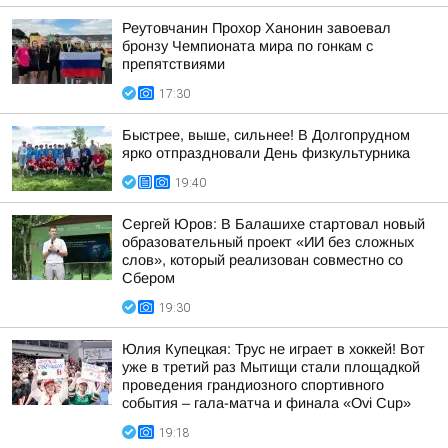
Реутовчанин Прохор Ханонин завоевал
бронзу Чемпионата мира по гонкам с
препятствиями
17:30
Быстрее, выше, сильнее! В Долгопрудном
ярко отпраздновали День физкультурника
19:40
Сергей Юров: В Балашихе стартовал новый
образовательный проект «ИИ без сложных
слов», который реализован совместно со
Сбером
19:30
Юлия Купецкая: Трус не играет в хоккей! Вот
уже в третий раз Мытищи стали площадкой
проведения грандиозного спортивного
события – гала-матча и финала «Ovi Cup»
19:18