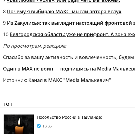
7
«Без любви - ноль», или ради чего мы воюем.
8
Почему я выбираю МАКС: мысли автора вслух
9
Из Zакулисья: так выглядит настоящий фронтовой 
10
Белгородская область: уже не прифронт. А зона 
По просмотрам, реакциям
Спасибо за вашу активность и вовлеченность, будем
Один в MAX не воин — подпишись на Media Малькев
Источник:
Канал в МАКС "Media Малькевич"
ТОП
Посольство России в Таиланде:
13:35