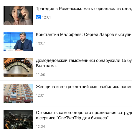
Трагедия в Раменском: мать сорвалась из окна
12:01
Константин Малофеев: Сергей Лавров выступил
13:07
Домодедовский таможенники обнаружили 15 бут
Вьетнама.
11:58
Женщина и ее трехлетний сын разбились насме
12:01
Стоимость самого дорогого проживания сотрудн
в сервисе "OneTwoTrip для бизнеса"
12:34