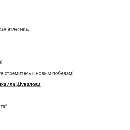
ая атлетика.
!
те стремитесь к новым победам!
Михаила Шувалова
га"