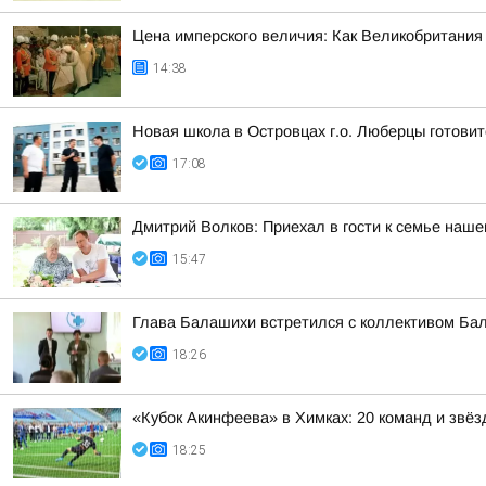
Цена имперского величия: Как Великобритания 
14:38
Новая школа в Островцах г.о. Люберцы готовит
17:08
Дмитрий Волков: Приехал в гости к семье наш
15:47
Глава Балашихи встретился с коллективом Ба
18:26
«Кубок Акинфеева» в Химках: 20 команд и звёз
18:25