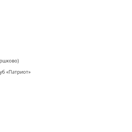
оршково)
уб «Патриот»