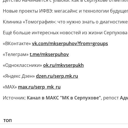
Детство начинается с улыбки. Как в Серпухове отмети
Новые проекты ИФВЭ: мегасайнс и технологии будущего
Клиника «Томография»: что нужно знать о диагностик
Ещё больше интересных новостей из жизни Серпухова
«ВКонтакте»
vk.com/mkserpuhov?from=groups
«Телеграм»
t.me/mkserpuhov
«Одноклассники»
ok.ru/mkvserpukh
«Яндекс Дзен»
dzen.ru/serp.mk.ru
«МАХ»
max.ru/serp_mk_ru
Источник:
Канал в МАКС "МК в Серпухове"
, репост
Адм
ТОП