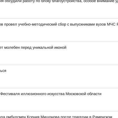
я обсудили работу по блоку благоустройства, особое внимание 
в провел учебно-методический сбор с выпускниками вузов МЧС 
ет молебен перед уникальной иконой
ться
 Фестиваля иллюзионного искусства Московской области
ила омбудсмен Ксения Мишонова после трагедии в Раменском