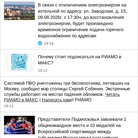
В связи с отключением электроэнергии на
котельной по адресу: ул. Заводская, д. 15,
09.08.2026г. с 17:30ч. до восстановления
электроэнергии, будет произведено
временное ограничение подачи горячего
водоснабжения по адресам:
19:18
Почему стоит подписаться на РИАМО в
МАКС?
19:12
Системой ПВО уничтожены три беспилотника, летевших на
Москву, сообщил мэр столицы Сергей Собянин. Экстренные
службы работают на местах падения обломков.
Читать
РИАМО в МАКС
|
Написать нам
//
РИАМО
19:12
Представители Подмосковья завоевали 1
общекомандное место и 10 медалей на
Всероссийской спартакиаде между
субъектами России среди сильнейших