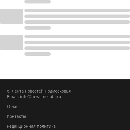
© Лента новостей Подмосковья
Email:
info@newsmosobl.ru
О нас
Контакты
Редакционная политика