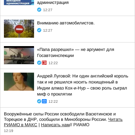
администрация
12:27
Вниманию автомобилистов.
12:27
«Папа разрешил» — не аргумент для
Госавтоинспекции
12:22
Андрей Луговой: Ни один английский король
так и не решился носить похищенный в
Индии алмаз Кох-и-Нур – свою роль сыграл
миф о проклятии
12:22
Вооружённые силы России освободили Васютинское и
Торецкое в ДНР, сообщили в Минобороны России.
Читать
РИАМО в МАКС
|
Написать нам
//
РИАМО
12:19