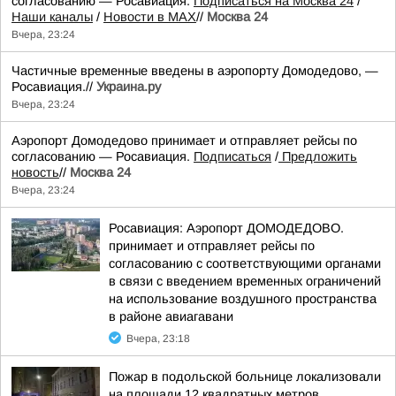
согласованию — Росавиация.
Подписаться на Москва 24
/
Наши каналы
/
Новости в MAX
//
Москва 24
Вчера, 23:24
Частичные временные введены в аэропорту Домодедово, —
Росавиация.//
Украина.ру
Вчера, 23:24
Аэропорт Домодедово принимает и отправляет рейсы по
согласованию — Росавиация.
Подписаться
/
Предложить
новость
//
Москва 24
Вчера, 23:24
Росавиация: Аэропорт ДОМОДЕДОВО.
принимает и отправляет рейсы по
согласованию с соответствующими органами
в связи с введением временных ограничений
на использование воздушного пространства
в районе авиагавани
Вчера, 23:18
Пожар в подольской больнице локализовали
на площади 12 квадратных метров