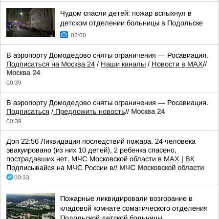
Чудом спасли детей: пожар вспыхнул в
детском отделении больницы в Подольске
02:00
В аэропорту Домодедово сняты ограничения — Росавиация.
Подписаться на Москва 24
/
Наши каналы
/
Новости в MAX
//
Москва 24
00:39
В аэропорту Домодедово сняты ограничения — Росавиация.
Подписаться
/
Предложить новость
//
Москва 24
00:39
Доп 22:56 Ликвидация последствий пожара. 24 человека
эвакуировано (из них 10 детей), 2 ребенка спасено,
пострадавших нет. МЧС Московской области в
MAX
|
ВК
Подписывайся на МЧС России в//
МЧС Московской области
00:33
Пожарные ликвидировали возгорание в
кладовой комнате соматического отделения
Подольской детской больницы