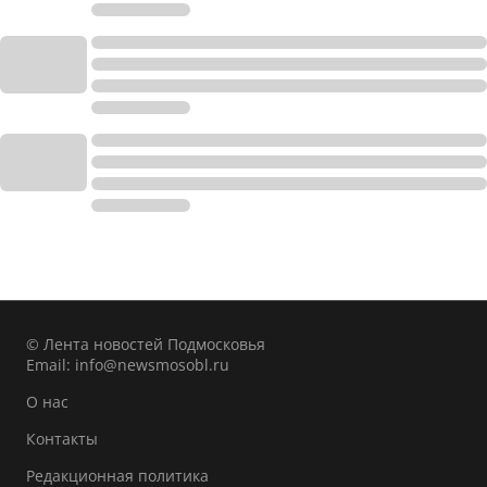
© Лента новостей Подмосковья
Email:
info@newsmosobl.ru
О нас
Контакты
Редакционная политика