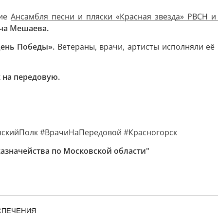
ние
Ансамбля песни и пляски «Красная звезда» РВСН и
ча Мешаева.
День Победы».
Ветераны, врачи, артисты исполняли её в
к на передовую.
скийПолк #ВрачиНаПередовой #Красногорск
азначейства по Московской области"
ЕСПЕЧЕНИЯ