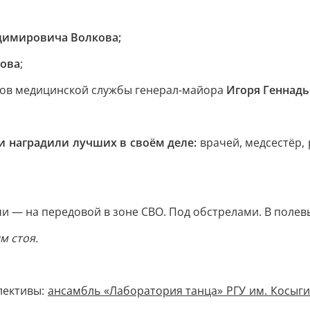
димировича Волкова;
ова
;
нов медицинской службы генерал-майора
Игоря Геннад
и наградили лучших в своём деле:
врачей, медсестёр,
ачи — на передовой в зоне СВО. Под обстрелами. В полевы
м стоя.
лективы:
ансамбль «Лаборатория танца» РГУ им. Косыг