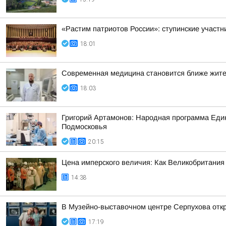
«Растим патриотов России»: ступинские участ
18:01
Современная медицина становится ближе жит
18:03
Григорий Артамонов: Народная программа Един
Подмосковья
20:15
Цена имперского величия: Как Великобритания 
14:38
В Музейно-выставочном центре Серпухова отк
17:19