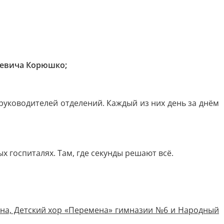
ьевича Корюшко;
 руководителей отделений. Каждый из них день за днём
х госпиталях. Там, где секунды решают всё.
ина, Детский хор «Перемена» гимназии №6 и Народный