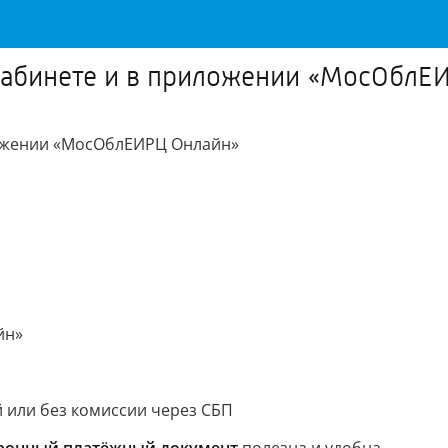
 кабинете и в приложении «МосОблЕ
ожении «МосОблЕИРЦ Онлайн»
йн»
 или без комиссии через СБП