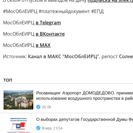
В сезон отпусков и выездов на дачу
подписка на элек
#МосОблЕИРЦ #платёжныйдокумент #ЕПД
МосОблЕИРЦ
в Telegram
МосОблЕИРЦ
в ВКонтакте
МосОблЕИРЦ
в МАХ
Источник:
Канал в МАКС "МосОблЕИРЦ"
, репост
Солне
ТОП
Росавиация: Аэропорт ДОМОДЕДОВО. принимает
использование воздушного пространства в рай
05:09
О выборах депутатов Государственной Думы Ф
Вчера, 23:54