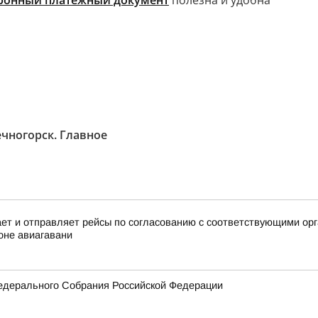
тронный платёжный документ
полезна и удобна
чногорск. Главное
 и отправляет рейсы по согласованию с соответствующими орга
оне авиагавани
едерального Собрания Российской Федерации