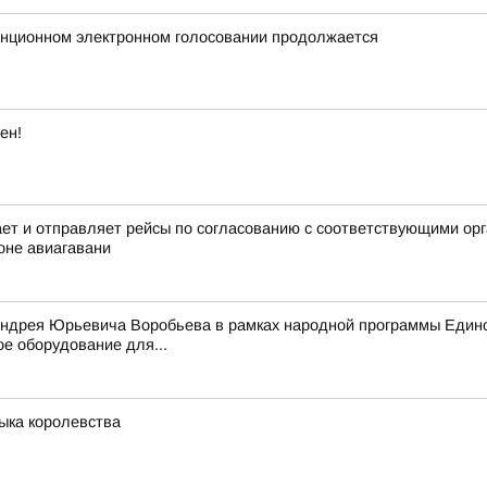
анционном электронном голосовании продолжается
ен!
 и отправляет рейсы по согласованию с соответствующими орга
оне авиагавани
Андрея Юрьевича Воробьева в рамках народной программы Едино
е оборудование для...
зыка королевства