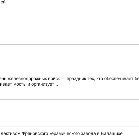
лей
День железнодорожных войск — праздник тех, кто обеспечивает 
вает мосты и организует...
ллективом Фряновского керамического завода в Балашихе