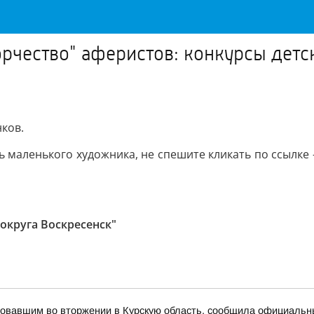
рчество" аферистов: конкурсы детс
нков.
ть маленького художника, не спешите кликать по ссылк
округа Воскресенск"
вовавшим во вторжении в Курскую область, сообщила официаль