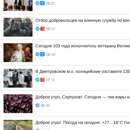
08:52
Отбор добровольцев на военную службу по кон
08:37
Сегодня 103 года исполнилось ветерану Вели
08:30
В Дмитровском м.о. полицейские составили 13
07:12
Доброе утро, Серпухов!. Сегодня — пик жары н
08:49
Доброе утро!. Погода на сегодня: +27…16°С Г