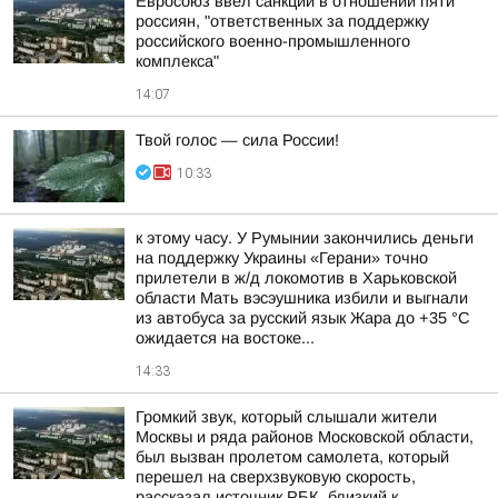
Евросоюз ввел санкции в отношении пяти
россиян, "ответственных за поддержку
российского военно-промышленного
комплекса"
14:07
Твой голос — сила России!
10:33
к этому часу. У Румынии закончились деньги
на поддержку Украины «Герани» точно
прилетели в ж/д локомотив в Харьковской
области Мать вэсэушника избили и выгнали
из автобуса за русский язык Жара до +35 °С
ожидается на востоке...
14:33
Громкий звук, который слышали жители
Москвы и ряда районов Московской области,
был вызван пролетом самолета, который
перешел на сверхзвуковую скорость,
рассказал источник РБК, близкий к