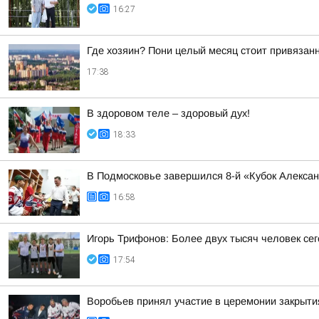
16:27
Где хозяин? Пони целый месяц стоит привяза
17:38
В здоровом теле – здоровый дух!
18:33
В Подмосковье завершился 8-й «Кубок Алекса
16:58
Игорь Трифонов: Более двух тысяч человек се
17:54
Воробьев принял участие в церемонии закрыти