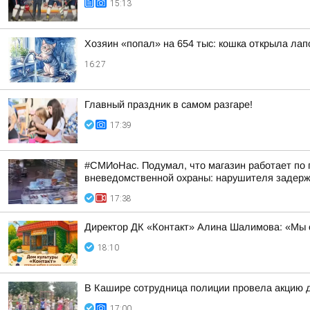
15:13
Хозяин «попал» на 654 тыс: кошка открыла лапо
16:27
Главный праздник в самом разгаре!
17:39
#СМИоНас. Подумал, что магазин работает по 
вневедомственной охраны: нарушителя задерж
17:38
Директор ДК «Контакт» Алина Шалимова: «Мы о
18:10
В Кашире сотрудница полиции провела акцию 
17:00