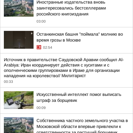
Иностранные издательства вновь
заинтересовались бестселлерами
российского книгоиздания
03:00
Останкинская башня "поймала" молнию во
время грозы в Москве
02:54
Источник в правительстве Саудовской Аравии сообщил Al-
Arabiya: Иран координирует действия с хуситами и с
ополченческими группировками в Ираке для организации
нападения на королевство//
Милитарист
00:33
Искусственный интеллект помог выписать
штраф за борщевик
00:09
Собственника частного земельного участка в
Московской области впервые привлекли к
ответственности за растущий борщевик,