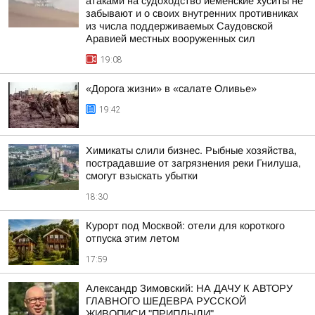
атаками на судоходство йеменские хуситы не
забывают и о своих внутренних противниках
из числа поддерживаемых Саудовской
Аравией местных вооруженных сил
19:08
«Дорога жизни» в «салате Оливье»
19:42
Химикаты слили бизнес. Рыбные хозяйства,
пострадавшие от загрязнения реки Гнилуша,
смогут взыскать убытки
18:30
Курорт под Москвой: отели для короткого
отпуска этим летом
17:59
Александр Зимовский: НА ДАЧУ К АВТОРУ
ГЛАВНОГО ШЕДЕВРА РУССКОЙ
ЖИВОПИСИ "ПРИПЛЫЛИ"