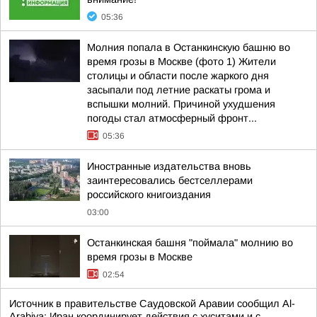
05:36
Молния попала в Останкинскую башню во
время грозы в Москве (фото 1) Жители
столицы и области после жаркого дня
засыпали под летние раскаты грома и
вспышки молний. Причиной ухудшения
погоды стал атмосферный фронт...
05:36
Иностранные издательства вновь
заинтересовались бестселлерами
российского книгоиздания
03:00
Останкинская башня "поймала" молнию во
время грозы в Москве
02:54
Источник в правительстве Саудовской Аравии сообщил Al-
Arabiya: Иран координирует действия с хуситами и с